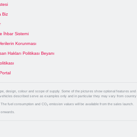
stesi
 Biz
r
 İhbar Sistemi
 Verilerin Korunması
an Hakları Politikası Beyanı
olitikası
Portal
, design, colour and scope of supply. Some of the pictures show optional features and a
 vehicles described serve as examples only and in particular they may vary from country
. The fuel consumption and CO
emission values will be available from the sales launch.
2
7 onwards.