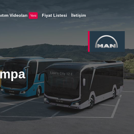
ıtım Videoları
Fiyat Listesi
İletişim
Yeni
ompa