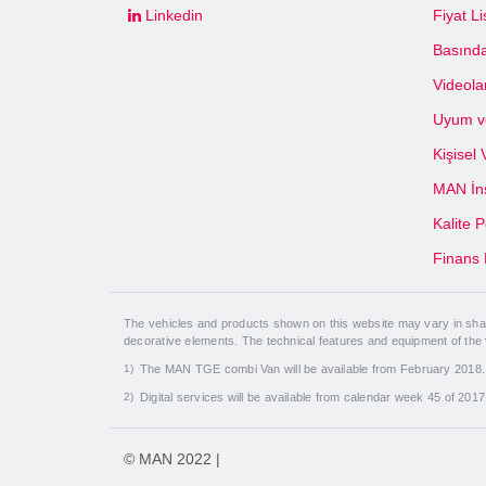
Linkedin
Fiyat Li
Basında
Videola
Uyum ve
Kişisel
MAN İns
Kalite P
Finans 
The vehicles and products shown on this website may vary in shape
decorative elements. The technical features and equipment of the
The MAN TGE combi Van will be available from February 2018
Digital services will be available from calendar week 45 of 201
© MAN 2022 |