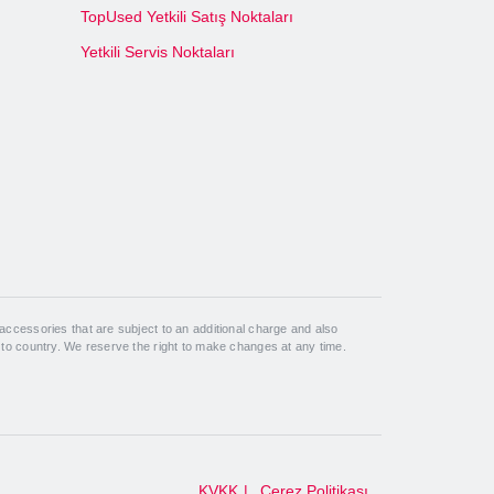
TopUsed Yetkili Satış Noktaları
Yetkili Servis Noktaları
ccessories that are subject to an additional charge and also
 to country. We reserve the right to make changes at any time.
KVKK
Çerez Politikası