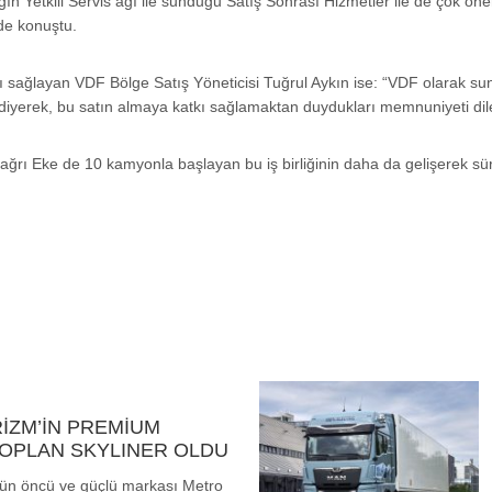
gın Yetkili Servis ağı ile sunduğu Satış Sonrası Hizmetler ile de çok öne
nde konuştu.
ı sağlayan VDF Bölge Satış Yöneticisi Tuğrul Aykın ise: “VDF olarak sun
diyerek, bu satın almaya katkı sağlamaktan duydukları memnuniyeti dile
Çağrı Eke de 10 kamyonla başlayan bu iş birliğinin daha da gelişerek sür
İZM’İN PREMİUM
EOPLAN SKYLINER OLDU
ün öncü ve güçlü markası Metro