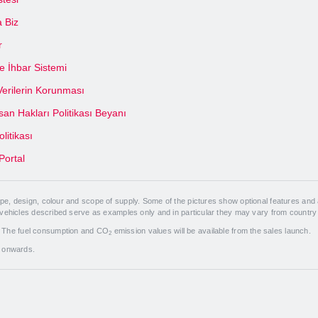
 Biz
r
 İhbar Sistemi
 Verilerin Korunması
an Hakları Politikası Beyanı
olitikası
Portal
, design, colour and scope of supply. Some of the pictures show optional features and a
 vehicles described serve as examples only and in particular they may vary from country
. The fuel consumption and CO
emission values will be available from the sales launch.
2
7 onwards.