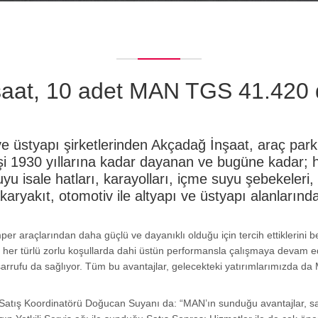
aat, 10 adet MAN TGS 41.420 
 ve üstyapı şirketlerinden Akçadağ İnşaat, araç pa
 1930 yıllarına kadar dayanan ve bugüne kadar; ha
isale hatları, karayolları, içme suyu şebekeleri, b
karyakıt, otomotiv ile altyapı ve üstyapı alanların
araçlarından daha güçlü ve dayanıklı olduğu için tercih ettiklerini be
 her türlü zorlu koşullarda dahi üstün performansla çalışmaya devam ediy
asarrufu da sağlıyor. Tüm bu avantajlar, gelecekteki yatırımlarımızda da M
ş Koordinatörü Doğucan Suyanı da: “MAN’ın sunduğu avantajlar, sadece ü