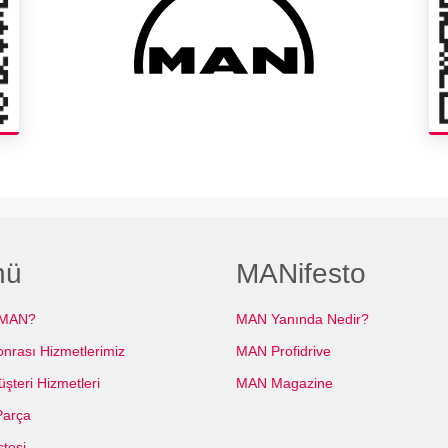
nü
MANifesto
 MAN?
MAN Yanında Nedir?
onrası Hizmetlerimiz
MAN Profidrive
teri Hizmetleri
MAN Magazine
Parça
stesi