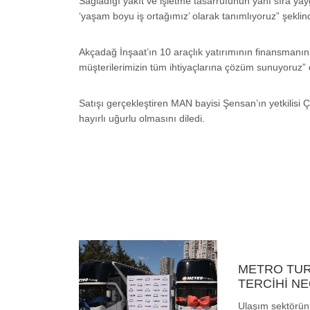
Sağladığı yakıt ve işletme tasarrufunun yanı sıra yay
‘yaşam boyu iş ortağımız’ olarak tanımlıyoruz” şekli
Akçadağ İnşaat’ın 10 araçlık yatırımının finansmanın
müşterilerimizin tüm ihtiyaçlarına çözüm sunuyoruz” 
Satışı gerçekleştiren MAN bayisi Şensan’ın yetkilisi 
hayırlı uğurlu olmasını diledi.
METRO TUR
TERCİHİ N
Ulaşım sektörün