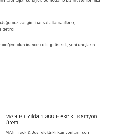
mli avantajlar sunuyor. Bu nedenle biz müşterilerimizi
duğumuz zengin finansal alternatiflerle,
 getirdi.
eceğine olan inancını dile getirerek, yeni araçların
MAN Bir Yılda 1.300 Elektrikli Kamyon
Üretti
MAN Truck & Bus, elektrikli kamyonların seri