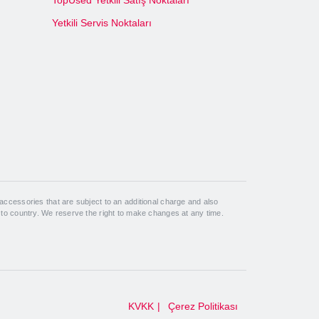
TopUsed Yetkili Satış Noktaları
Yetkili Servis Noktaları
ccessories that are subject to an additional charge and also
 to country. We reserve the right to make changes at any time.
KVKK
Çerez Politikası