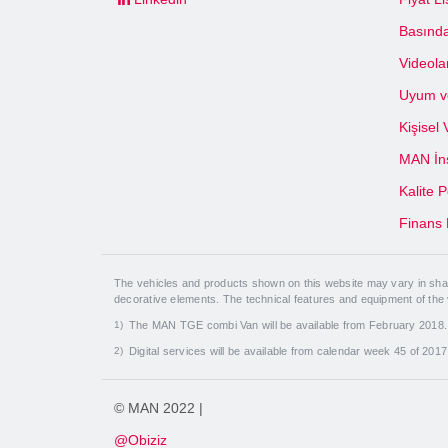
Basında
Videola
Uyum ve
Kişisel
MAN İns
Kalite P
Finans 
The vehicles and products shown on this website may vary in shape
decorative elements. The technical features and equipment of the
The MAN TGE combi Van will be available from February 2018
Digital services will be available from calendar week 45 of 201
© MAN 2022 |
@Obiziz