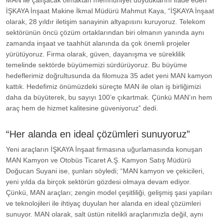
MAN ile çalışacak olmaktan memnuniyet duyduklarını ifade eden
İŞKAYA İnşaat Makine İkmal Müdürü Mahmut Kaya, “İŞKAYA İnşaat
olarak, 28 yıldır iletişim sanayinin altyapısını kuruyoruz. Telekom
sektörünün öncü çözüm ortaklarından biri olmanın yanında aynı
zamanda inşaat ve taahhüt alanında da çok önemli projeler
yürütüyoruz. Firma olarak, güven, dayanışma ve süreklilik
temelinde sektörde büyümemizi sürdürüyoruz. Bu büyüme
hedeflerimiz doğrultusunda da filomuza 35 adet yeni MAN kamyon
kattık. Hedefimiz önümüzdeki süreçte MAN ile olan iş birliğimizi
daha da büyüterek, bu sayıyı 100’e çıkartmak. Çünkü MAN’ın hem
araç hem de hizmet kalitesine güveniyoruz” dedi.
“Her alanda en ideal çözümleri sunuyoruz”
Yeni araçların İŞKAYA İnşaat firmasına uğurlamasında konuşan
MAN Kamyon ve Otobüs Ticaret A.Ş. Kamyon Satış Müdürü
Doğucan Suyani ise, şunları söyledi; “MAN kamyon ve çekicileri,
yeni yılda da birçok sektörün gözdesi olmaya devam ediyor.
Çünkü, MAN araçları; zengin model çeşitliliği, gelişmiş şasi yapıları
ve teknolojileri ile ihtiyaç duyulan her alanda en ideal çözümleri
sunuyor. MAN olarak, salt üstün nitelikli araçlarımızla değil, aynı