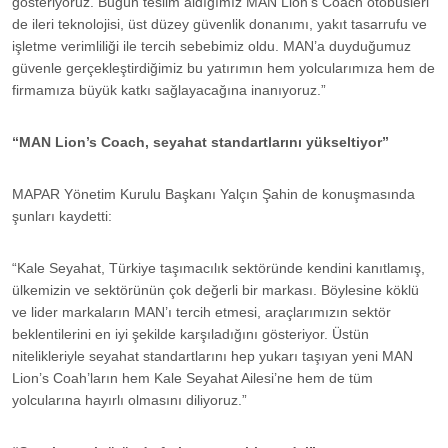
gösteriyoruz. Bugün teslim aldığımız MAN Lion’s Coach otobüsleri
de ileri teknolojisi, üst düzey güvenlik donanımı, yakıt tasarrufu ve
işletme verimliliği ile tercih sebebimiz oldu. MAN’a duyduğumuz
güvenle gerçekleştirdiğimiz bu yatırımın hem yolcularımıza hem de
firmamıza büyük katkı sağlayacağına inanıyoruz.”
“MAN Lion’s Coach, seyahat standartlarını yükseltiyor”
MAPAR Yönetim Kurulu Başkanı Yalçın Şahin de konuşmasında
şunları kaydetti:
“Kale Seyahat, Türkiye taşımacılık sektöründe kendini kanıtlamış,
ülkemizin ve sektörünün çok değerli bir markası. Böylesine köklü
ve lider markaların MAN’ı tercih etmesi, araçlarımızın sektör
beklentilerini en iyi şekilde karşıladığını gösteriyor. Üstün
nitelikleriyle seyahat standartlarını hep yukarı taşıyan yeni MAN
Lion’s Coah’ların hem Kale Seyahat Ailesi’ne hem de tüm
yolcularına hayırlı olmasını diliyoruz.”