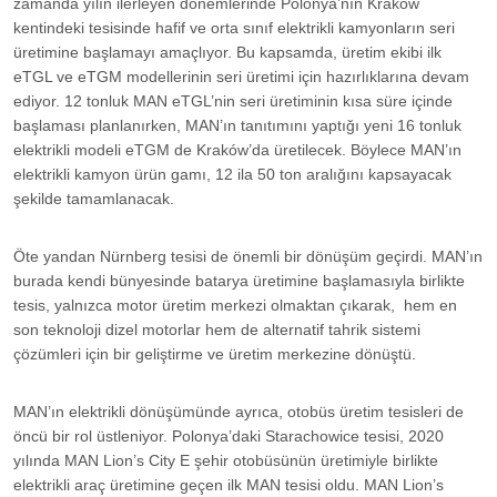
zamanda yılın ilerleyen dönemlerinde Polonya’nın Kraków
kentindeki tesisinde hafif ve orta sınıf elektrikli kamyonların seri
üretimine başlamayı amaçlıyor. Bu kapsamda, üretim ekibi ilk
eTGL ve eTGM modellerinin seri üretimi için hazırlıklarına devam
ediyor. 12 tonluk MAN eTGL’nin seri üretiminin kısa süre içinde
başlaması planlanırken, MAN’ın tanıtımını yaptığı yeni 16 tonluk
elektrikli modeli eTGM de Kraków’da üretilecek. Böylece MAN’ın
elektrikli kamyon ürün gamı, 12 ila 50 ton aralığını kapsayacak
şekilde tamamlanacak.
Öte yandan Nürnberg tesisi de önemli bir dönüşüm geçirdi. MAN’ın
burada kendi bünyesinde batarya üretimine başlamasıyla birlikte
tesis, yalnızca motor üretim merkezi olmaktan çıkarak, hem en
son teknoloji dizel motorlar hem de alternatif tahrik sistemi
çözümleri için bir geliştirme ve üretim merkezine dönüştü.
MAN’ın elektrikli dönüşümünde ayrıca, otobüs üretim tesisleri de
öncü bir rol üstleniyor. Polonya’daki Starachowice tesisi, 2020
yılında MAN Lion’s City E şehir otobüsünün üretimiyle birlikte
elektrikli araç üretimine geçen ilk MAN tesisi oldu. MAN Lion’s