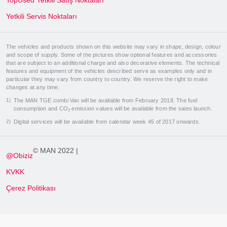
TopUsed Yetkili Satış Noktaları
Yetkili Servis Noktaları
The vehicles and products shown on this website may vary in shape, design, colour
and scope of supply. Some of the pictures show optional features and accessories
that are subject to an additional charge and also decorative elements. The technical
features and equipment of the vehicles described serve as examples only and in
particular they may vary from country to country. We reserve the right to make
changes at any time.
The MAN TGE combi Van will be available from February 2018. The fuel
consumption and CO
emission values will be available from the sales launch.
2
Digital services will be available from calendar week 45 of 2017 onwards.
© MAN 2022 |
@Obiziz
KVKK
Çerez Politikası