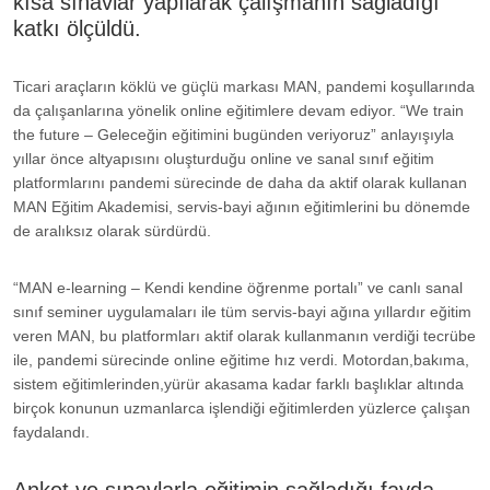
kısa sınavlar yapılarak çalışmanın sağladığı
katkı ölçüldü.
Ticari araçların köklü ve güçlü markası MAN, pandemi koşullarında
da çalışanlarına yönelik online eğitimlere devam ediyor. “We train
the future – Geleceğin eğitimini bugünden veriyoruz” anlayışıyla
yıllar önce altyapısını oluşturduğu online ve sanal sınıf eğitim
platformlarını pandemi sürecinde de daha da aktif olarak kullanan
MAN Eğitim Akademisi, servis-bayi ağının eğitimlerini bu dönemde
de aralıksız olarak sürdürdü.
“MAN e-learning – Kendi kendine öğrenme portalı” ve canlı sanal
sınıf seminer uygulamaları ile tüm servis-bayi ağına yıllardır eğitim
veren MAN, bu platformları aktif olarak kullanmanın verdiği tecrübe
ile, pandemi sürecinde online eğitime hız verdi. Motordan,bakıma,
sistem eğitimlerinden,yürür akasama kadar farklı başlıklar altında
birçok konunun uzmanlarca işlendiği eğitimlerden yüzlerce çalışan
faydalandı.