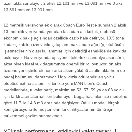
uzunlukta sunuluyor: 2 akslı 12.101 mm ve 13.091 mm ve 3 akslı
13.361 mm ve 13.901 mm.
12 metrelik versiyona ek olarak Coach Euro Test’e sunulan 2 akslı
13 metrelik versiyonda yer alan fazladan altı koltuk, otobüsü
ekonomik bakış açısından özellikle cazip hale getiriyor. 19.5 tona
kadar çıkabilen izin verilmiş toplam maksimum ağırlığı, otobüsün
işletmecilerinin olası kullanımları için getirdiği esnekliğe de katkıda
bulunuyor. Bu versiyonda opsiyonel tekerlekli sandalye asansörü,
aksa binen ideal yük dağıtımında önemli bir rol oynuyor, ön aks
üzerine yerleştirilerek hem arka aksın yükünü azaltmakta hem de
bagaj bölümünü daraltmıyor. Üç yıldızla ödüllendirilen yolcu
otobüsü ısıtma sistemi ile birlikte yeni MAN Lion’s Coach
modellerinde, tuvalet hariç, maksimum 53, 57, 59 ya da 63 yolcu
için farklı alan alternatifleri bulunuyor. Bagaj hacimleri ise modeline
göre 11.7 ile 14.3 m3 arasında değişiyor. Ödüllü model, birçok
konfigürasyonu ile müşterilerin farklı ihtiyaçlarının tümü için
mükemmel çözüm sunmaktadır.
Yüksek performans, etkileyici yakıt tasarrufu