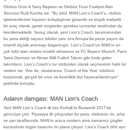
Otobüs Ürün & Satış Başkanı ve Otobüs Ticari Faaliyet Alan
Sözcüsü Rudi Kuchta ise, “Bu ödül, MAN Lion’s Coach’u, otobüs
işletmecilerinin hayatını kolaylaştıran güvenilir ve düşük maliyetli
bir araç olarak, gerek müşteriler gerekse uzmanlar tarafından da
tescillemektedir. Sonuç olarak, yeni Lion’s Coach, lansmanından
bu yana aldığı sayısız ödülün yanı sıra Avrupa’da pazar payını da
önemli ölçüde artırmayı başarmıştır. Lion’s Coach’un MAN’ın en
çok ödül alan otobüs modeli olmasının ve FC Bayern Munich, Paris
Saint-Germain ve Alman Milli Futbol Takımı gibi önde gelen
takımların, Lion’s Coach’u tur otobüsleri olarak seçmesinin haklı bir
nedeni var. Yine de, uluslararası ‘Coach of the Year’ ödülünü
kazanmak, gerçek bir onur ve kesinlikle bizi heyecanlandırıyor”
şeklinde konuştu.
Aslanın damgası: MAN Lion’s Coach
Yeni MAN Lion’s Coach ilk kez Kortrijk’te Busworld 2017’de
görücüye çıktı. Piyasaya ilk çıkışından bu yana, otobüsün ön, arka
ve yan taraflarında, MAN’ın araca modern ama zamansız çizgiler
kazandıran özgün tasarımı ön plana çıkıyor. Lion’s Coach dört ayrı