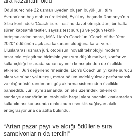
ara kazananı oldu
Ödül sürecinde 22 uzman üyeden oluşan büyük jüri, tüm
Avrupa’dan beş otobüs üreticisini, Eylül ayı başında Romanya’nın
Sibiu kentindeki ‘Coach Euro Test’ine davet etmişti. Jüri, bir hafta
süren kapsamlı testler, sayısız test sürüşü ve yoğun teknik
tartışmalardan sonra, MAN Lion’s Coach’un “Coach of the Year
2020” ödülünün açık ara kazananı olduğuna karar verdi.
Uluslararası uzman jüri, otobüsün inovatif teknolojiyi modern
tasarımla eşleştirme biçiminin yanı sıra düşük maliyet, konfor ve
kullanışlılığı bir arada sunan uyumlu konseptinden de özellikle
etkilendi. Jüri değerlendirmesinde, Lion’s Coach’un iyi kalite sürücü
alanı ve süper yol tutuşu, motor bölümündeki yüksek performanslı
ve olağanüstü randımanlı güç aktarma sisteminden özellikle
bahsedildi. Jüri, aynı zamanda, ön aks üzerindeki tekerlekli
sandalye asansörünün, otobüsün bagaj alanı hacmini kısıtlamadan
kullanılması konusunda maksimum esneklik sağlayan akıllı
entegrasyonuna da atıfta bulundu.
“Artan pazar payı ve aldığı ödüllerle sıra
şampiyonların da tercihi”