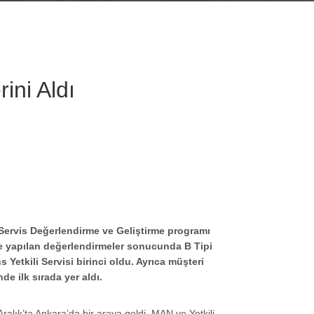
rini Aldı
i Servis Değerlendirme ve Geliştirme programı
ide yapılan değerlendirmeler sonucunda B Tipi
s Yetkili Servisi birinci oldu. Ayrıca müşteri
e ilk sırada yer aldı.
alık’ta Ankara’da bir araya geldi. MAN ve Yetkili