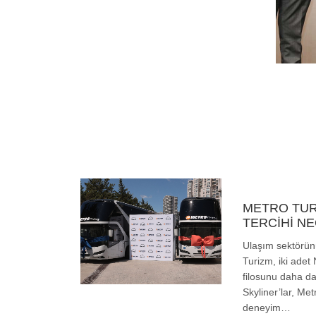
METRO TUR
TERCİHİ N
Ulaşım sektörün
Turizm, iki adet
filosunu daha d
Skyliner’lar, Me
deneyim…