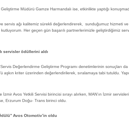
Geliştirme Müdürü Gamze Harmandalı ise, etkinlikte yaptığı konuşmada
ve servis ağı kalitemiz sürekli değerlendirerek, sunduğumuz hizmeti ve 
ı kutluyorum. Her geçen gün başarılı partnerlerimizle geliştirdiğimiz serv
 servisler ödüllerini aldı
N Servis Değerlendirme Geliştirme Programı denetimlerinin sonuçları da
aşkın kriter üzerinden değerlendirilerek, sıralamaya tabi tutuldu. Yapı
e İzmir Avos Yetkili Servisi birincisi sırayı alırken, MAN’ın İzmir servi
 ise, Erzurum Doğu- Trans birinci oldu.
Ödülü” Avos Otomotiv’in oldu