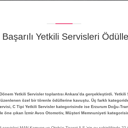
aşarılı Yetkili Servisleri Ödülle
önem Yetkili Servisler toplantısı Ankara’da gerçekleştirdi. Yetkil
 düzenlenen özel bir törenle ödüllerine kavuştu. Üç farklı kategor
Servisi, C Tipi Yetkili Servisler kategorisinde ise Erzurum Doğu-Tran
le öne çıkan İzmir Avos Otomotiv, Müşteri Memnuniyeti kategorisind
i servisleri MAN Kamyon ve Otobüs Ticaret A.Ş.’nin ev sahipliğinde 22 Ar