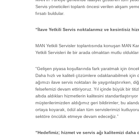
Servis yöneticileri toplantı öncesi verilen akşam 
fırsatı buldular.
“İlave Yetkili Servis noktalarımız ve kesintisiz hiz
MAN Yetkili Servisler toplantısında konuşan MAN Kam
Yetkili Servisleri ile bir arada olmaktan mutlu oldukları
“Gelişen piyasa koşullarında fark yaratmak için önce
Daha hızlı ve kaliteli çözümlere odaklanabilmek için 
ağımızı ilave servis noktaları ile yaygınlaştırırken, 
felsefemizi devam ettiriyoruz. Yıl içinde büyük bir t
altıda aldıkları hizmetlerin kalitesini standartlaştı
müşterilerimizden aldığımız geri bildirimler; bu alan
ortaya koyarak, ödül alan tüm servislerimizi kutluyor
sektöre öncülük etmeye devam edeceğiz.”
“Hedefimiz; hizmet ve servis ağı kalitemizi daha 