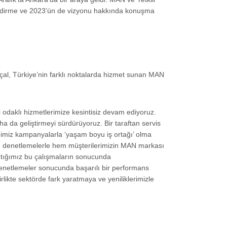
lendirme ve 2023’ün de vizyonu hakkında konuşma
al, Türkiye’nin farklı noktalarda hizmet sunan MAN
 odaklı hizmetlerimize kesintisiz devam ediyoruz.
a da geliştirmeyi sürdürüyoruz. Bir taraftan servis
diğimiz kampanyalarla ‘yaşam boyu iş ortağı’ olma
. Bu denetlemelerle hem müşterilerimizin MAN markası
Yaptığımız bu çalışmaların sonucunda
 denetlemeler sonucunda başarılı bir performans
likte sektörde fark yaratmaya ve yeniliklerimizle