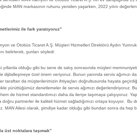
yemeğinde MAN markasının ruhunu yeniden yaşarken, 2022 yılını değer
metlerimiz ile fark yaratıyoruz”
yon ve Otobüs Ticaret A.Ş. Müşteri Hizmetleri Direktörü Aydın Yumrukç
nı belirterek, şunları söyledi:
ki yıllarda olduğu gibi bu sene de satış sonrasında müşteri memnuniyeti
de dijitalleşmeye özel önem veriyoruz. Bunun yanında servis ağımızı dah
diğer taraftan da müşterilerimizin ihtiyaçları doğrultusunda hayata geçir
itizlikle yürüttüğümüz denetlemeler ile servis ağımızı değerlendiriyoruz
rıyor hem de hizmet standardımızı daha da ileriye taşımaya çalışıyoruz. 
da doğru partnerler ile kaliteli hizmet sağladığımızı ortaya koyuyor. Bu
uz. MAN Ailesi olarak, şimdiye kadar olduğu gibi bundan sonra da hep bir
da üst noktalara taşımak”