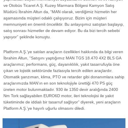
ve Otobüs Ticaret A.Ş. Kuzey Marmara Bölgesi Kamyon Satış
Müdürü İbrahim Altun da, “MAN olarak, verdiğimiz hizmetin her
aşamasında müşteri odaklı çalışıyoruz. Bizim için müşteri
memnuniyeti en önemli önceliktir. Bu anlayışımız satıştan başlayıp,
satış sonrası hizmetler de devam ediyor. Bu da bizi tercih sebebi
yapıyor” şeklinde konuştu.
Platform A.Ş.’ye satılan araçların özellikleri hakkında da bilgi veren
İbrahim Altun, “Satışını yaptığımız MAN TGS 18.470 4X2 BLS GA
araçlarımız; performans, güç, dayanıklılık, yakıt tasarrufuyla öne
çıkan ve lojistik sektöründe fazlasıyla tercih edilen araçlardır.
Otomatik şanzıman, klima, PTO ve retarder gibi donanımlara sahip
araçlarımızda MAN’ın en son teknolojiyle ürettiği 470 PS güç
üreten motor bulunmaktadır. 930 ile 1350 devir aralığında 2400
Nm Tork sağlayabilen EURO6D motor, ileri teknolojisi ile yakıt
tüketiminde de iddialı bir tasarruf sağlıyor” diyerek, yeni araçların
Platform A.Ş.’ye hayırlı uğurlu olmasını diledi.