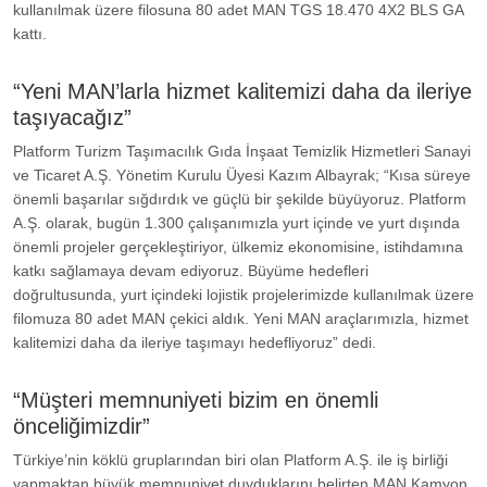
kullanılmak üzere filosuna 80 adet MAN TGS 18.470 4X2 BLS GA
kattı.
“Yeni MAN’larla hizmet kalitemizi daha da ileriye
taşıyacağız”
Platform Turizm Taşımacılık Gıda İnşaat Temizlik Hizmetleri Sanayi
ve Ticaret A.Ş. Yönetim Kurulu Üyesi Kazım Albayrak; “Kısa süreye
önemli başarılar sığdırdık ve güçlü bir şekilde büyüyoruz. Platform
A.Ş. olarak, bugün 1.300 çalışanımızla yurt içinde ve yurt dışında
önemli projeler gerçekleştiriyor, ülkemiz ekonomisine, istihdamına
katkı sağlamaya devam ediyoruz. Büyüme hedefleri
doğrultusunda, yurt içindeki lojistik projelerimizde kullanılmak üzere
filomuza 80 adet MAN çekici aldık. Yeni MAN araçlarımızla, hizmet
kalitemizi daha da ileriye taşımayı hedefliyoruz” dedi.
“Müşteri memnuniyeti bizim en önemli
önceliğimizdir”
Türkiye’nin köklü gruplarından biri olan Platform A.Ş. ile iş birliği
yapmaktan büyük memnuniyet duyduklarını belirten MAN Kamyon