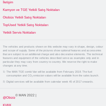
İletişim
Kamyon ve TGE Yetkili Satış Noktaları
Otobüs Yetkili Satış Noktaları
TopUsed Yetkili Satış Noktaları
Yetkili Servis Noktaları
The vehicles and products shown on this website may vary in shape, design, colour
and scope of supply. Some of the pictures show optional features and accessories
that are subject to an additional charge and also decorative elements. The technical
features and equipment of the vehicles described serve as examples only and in
particular they may vary from country to country. We reserve the right to make
changes at any time.
The MAN TGE combi Van will be available from February 2018. The fuel
consumption and CO
emission values will be available from the sales launch.
2
Digital services will be available from calendar week 45 of 2017 onwards.
© MAN 2022 |
@Obiziz
KVKK