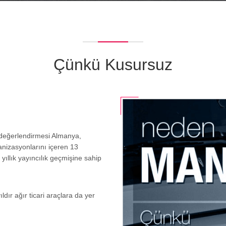
Çünkü Kusursuz
f değerlendirmesi Almanya,
anizasyonlarını içeren 13
ıllık yayıncılık geçmişine sahip
ldır ağır ticari araçlara da yer