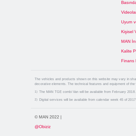
Basında
Videola
Uyum ve
Kişisel
MAN İns
Kalite P
Finans 
The vehicles and products shown on this website may vary in shape
decorative elements. The technical features and equipment of the
The MAN TGE combi Van will be available from February 2018
Digital services will be available from calendar week 45 of 201
© MAN 2022 |
@Obiziz