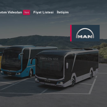
ıtım Videoları
Fiyat Listesi
İletişim
Yeni