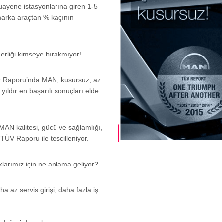
yene istasyonlarına giren 1-5
marka araçtan % kaçının
derliği kimseye bırakmıyor!
ar Raporu’nda MAN; kusursuz, az
yıldır en başarılı sonuçları elde
 MAN kalitesi, gücü ve sağlamlığı,
TÜV Raporu ile tescilleniyor.
klarımız için ne anlama geliyor?
ha az servis girişi, daha fazla iş