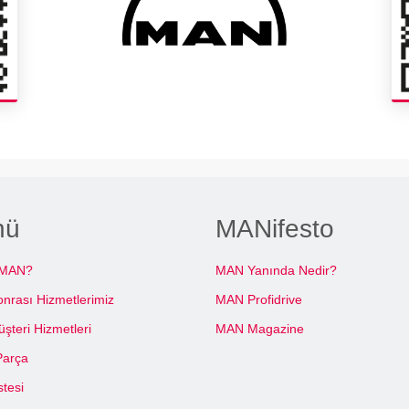
nü
MANifesto
 MAN?
MAN Yanında Nedir?
onrası Hizmetlerimiz
MAN Profidrive
teri Hizmetleri
MAN Magazine
Parça
stesi