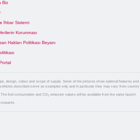
 Biz
r
 İhbar Sistemi
 Verilerin Korunması
an Hakları Politikası Beyanı
olitikası
Portal
, design, colour and scope of supply. Some of the pictures show optional features and a
 vehicles described serve as examples only and in particular they may vary from country
. The fuel consumption and CO
emission values will be available from the sales launch.
2
7 onwards.