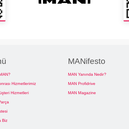
nü
MANifesto
 MAN?
MAN Yanında Nedir?
onrası Hizmetlerimiz
MAN Profidrive
teri Hizmetleri
MAN Magazine
Parça
stesi
 Biz