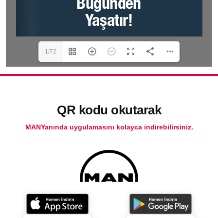
1/72
QR kodu okutarak
MANYanında uygulamasını kolayca indirebilirsiniz.