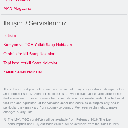
MAN Magazine
İletişim / Servislerimiz
İletişim
Kamyon ve TGE Yetkili Satış Noktaları
Otobüs Yetkili Satış Noktaları
TopUsed Yetkili Satış Noktaları
Yetkili Servis Noktaları
The vehicles and products shown on this website may vary in shape, design, colour
and scope of supply. Some of the pictures show optional features and accessories
that are subject to an additional charge and also decorative elements. The technical
features and equipment of the vehicles described serve as examples only and in
particular they may vary from country to country. We reserve the right to make
changes at any time.
The MAN TGE combi Van will be available from February 2018. The fuel
consumption and CO
emission values will be available from the sales launch.
2