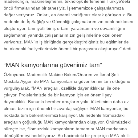
madenciliğin, makineleşmenin, teknolojik ilerlemenin Türkiye’deki
öncü firmalarından bir tanesiyiz. İşletmemizde çalışanlarımıza
değer veriyoruz. Onları, en önemli varlığımız olarak görüyoruz. Bu
nedenle de İş Sağlığı ve Güvenliği çalışmalarımızın odak noktasını
oluşturuyor. Emniyetli bir iş ortamı yaratmanın ve devamlılığını
sağlamanın yanında çalışanlarımızın gelişimlerine özel önem
veriyoruz. MAN’ın iş birliğinde gerçekleştirdiğimiz bu eğitimler de
bu alandaki faaliyetlerimizin önemli bir parçasını oluşturuyor” dedi.
“MAN kamyonlarına güvenimiz tam”
Özkoyuncu Madencilik Makine Bakım/Onarım ve İkmal Şefi
Mustafa Aygen de MAN kamyonlarına güvenlerinin tam olduğunu
vurgulayarak, “MAN araçları, özellikle dayanıklılıkları ile öne
çıkıyor. Projelerimizde de bir kamyon için en önemli şey
dayanıklılık. Bununla beraber araçların yakıt tüketiminin daha az
olması bizim için önemli bir avantaj sağlıyor. MAN kamyonlar, bu
noktada tüm beklentilerimizi karşılıyor. Bu nedenle filomuzdaki
araçların çoğunluğu MAN kamyonlarından oluşuyor. Önümüzdeki
süreçte ise, filomuzdaki kamyonların tamamını MAN markasına
dönüştürmeyi hedefliyoruz. Bu hacimdeki bir proje için MAN akıllı