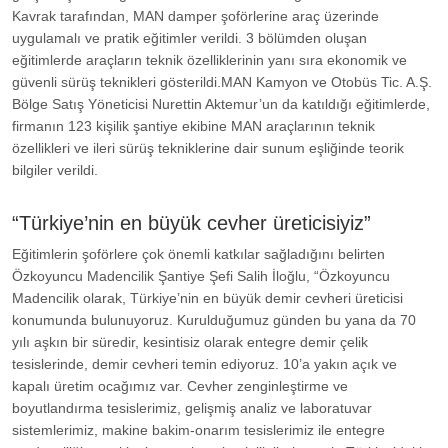
Kavrak tarafından, MAN damper şoförlerine araç üzerinde
uygulamalı ve pratik eğitimler verildi. 3 bölümden oluşan
eğitimlerde araçların teknik özelliklerinin yanı sıra ekonomik ve
güvenli sürüş teknikleri gösterildi.MAN Kamyon ve Otobüs Tic. A.Ş.
Bölge Satış Yöneticisi Nurettin Aktemur’un da katıldığı eğitimlerde,
firmanın 123 kişilik şantiye ekibine MAN araçlarının teknik
özellikleri ve ileri sürüş tekniklerine dair sunum eşliğinde teorik
bilgiler verildi.
“Türkiye’nin en büyük cevher üreticisiyiz”
Eğitimlerin şoförlere çok önemli katkılar sağladığını belirten
Özkoyuncu Madencilik Şantiye Şefi Salih İloğlu, “Özkoyuncu
Madencilik olarak, Türkiye’nin en büyük demir cevheri üreticisi
konumunda bulunuyoruz. Kurulduğumuz günden bu yana da 70
yılı aşkın bir süredir, kesintisiz olarak entegre demir çelik
tesislerinde, demir cevheri temin ediyoruz. 10’a yakın açık ve
kapalı üretim ocağımız var. Cevher zenginleştirme ve
boyutlandırma tesislerimiz, gelişmiş analiz ve laboratuvar
sistemlerimiz, makine bakim-onarım tesislerimiz ile entegre