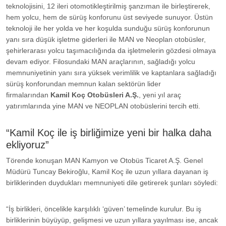
teknolojisini, 12 ileri otomotikleştirilmiş şanzıman ile birleştirerek,
hem yolcu, hem de sürüş konforunu üst seviyede sunuyor. Üstün
teknoloji ile her yolda ve her koşulda sunduğu sürüş konforunun
yanı sıra düşük işletme giderleri ile MAN ve Neoplan otobüsler,
şehirlerarası yolcu taşımacılığında da işletmelerin gözdesi olmaya
devam ediyor. Filosundaki MAN araçlarının, sağladığı yolcu
memnuniyetinin yanı sıra yüksek verimlilik ve kaptanlara sağladığı
sürüş konforundan memnun kalan sektörün lider
firmalarından
Kamil Koç Otobüsleri A.Ş.
, yeni yıl araç
yatırımlarında yine MAN ve NEOPLAN otobüslerini tercih etti.
“Kamil Koç ile iş birliğimize yeni bir halka daha
ekliyoruz”
Törende konuşan MAN Kamyon ve Otobüs Ticaret A.Ş. Genel
Müdürü Tuncay Bekiroğlu, Kamil Koç ile uzun yıllara dayanan iş
birliklerinden duydukları memnuniyeti dile getirerek şunları söyledi:
“İş birlikleri, öncelikle karşılıklı ‘güven’ temelinde kurulur. Bu iş
birliklerinin büyüyüp, gelişmesi ve uzun yıllara yayılması ise, ancak