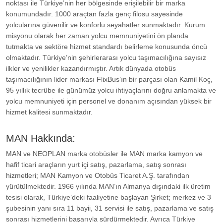
noktası ile Türkiye’nin her bölgesinde erişilebilir bir marka
konumundadır. 1000 araçtan fazla genç filosu sayesinde
yolcularına güvenilir ve konforlu seyahatler sunmaktadır. Kurum
misyonu olarak her zaman yolcu memnuniyetini ön planda
tutmakta ve sektöre hizmet standardı belirleme konusunda öncü
olmaktadır. Türkiye’nin şehirlerarası yolcu taşımacılığına sayısız
ilkler ve yenilikler kazandırmıştır. Artık dünyada otobüs
taşımacılığının lider markası FlixBus’ın bir parçası olan Kamil Koç,
95 yıllık tecrübe ile günümüz yolcu ihtiyaçlarını doğru anlamakta ve
yolcu memnuniyeti için personel ve donanım açısından yüksek bir
hizmet kalitesi sunmaktadır.
MAN Hakkında:
MAN ve NEOPLAN marka otobüsler ile MAN marka kamyon ve
hafif ticari araçların yurt içi satış, pazarlama, satış sonrası
hizmetleri; MAN Kamyon ve Otobüs Ticaret A.Ş. tarafından
yürütülmektedir. 1966 yılında MAN’ın Almanya dışındaki ilk üretim
tesisi olarak, Türkiye’deki faaliyetine başlayan Şirket; merkez ve 3
şubesinin yanı sıra 11 bayii, 31 servisi ile satış, pazarlama ve satış
sonrası hizmetlerini başarıyla sürdürmektedir. Ayrıca Türkiye