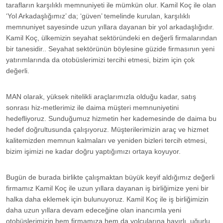
tarafların karşılıklı memnuniyeti ile mümkün olur. Kamil Koç ile olan
‘Yol Arkadaşlığımız’ da; ‘güven’ temelinde kurulan, karşılıklı
memnuniyet sayesinde uzun yıllara dayanan bir yol arkadaşlığıdır.
Kamil Koç, ülkemizin seyahat sektöründeki en değerli firmalarından
bir tanesidir.. Seyahat sektörünün böylesine güzide firmasının yeni
yatırımlarında da otobüslerimizi tercihi etmesi, bizim için çok
değerli.
MAN olarak, yüksek nitelikli araçlarımızla olduğu kadar, satış
sonrası hiz-metlerimiz ile daima müşteri memnuniyetini
hedefliyoruz. Sunduğumuz hizmetin her kademesinde de daima bu
hedef doğrultusunda çalışıyoruz. Müşterilerimizin araç ve hizmet
kalitemizden memnun kalmaları ve yeniden bizleri tercih etmesi,
bizim işimizi ne kadar doğru yaptığımızı ortaya koyuyor.
Bugün de burada birlikte çalışmaktan büyük keyif aldığımız değerli
firmamız Kamil Koç ile uzun yıllara dayanan iş birliğimize yeni bir
halka daha eklemek için bulunuyoruz. Kamil Koç ile iş birliğimizin
daha uzun yıllara devam edeceğine olan inancımla yeni
otobüslerimizin hem firmamıza hem da yolcularına hayırlı, uğurlu