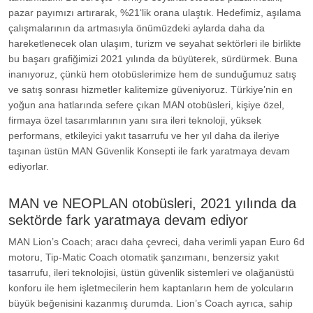
pazar payımızı artırarak, %21‘lik orana ulaştık. Hedefimiz, aşılama
çalışmalarının da artmasıyla önümüzdeki aylarda daha da
hareketlenecek olan ulaşım, turizm ve seyahat sektörleri ile birlikte
bu başarı grafiğimizi 2021 yılında da büyüterek, sürdürmek. Buna
inanıyoruz, çünkü hem otobüslerimize hem de sunduğumuz satış
ve satış sonrası hizmetler kalitemize güveniyoruz. Türkiye’nin en
yoğun ana hatlarında sefere çıkan MAN otobüsleri, kişiye özel,
firmaya özel tasarımlarının yanı sıra ileri teknoloji, yüksek
performans, etkileyici yakıt tasarrufu ve her yıl daha da ileriye
taşınan üstün MAN Güvenlik Konsepti ile fark yaratmaya devam
ediyorlar.
MAN ve NEOPLAN otobüsleri, 2021 yılında da
sektörde fark yaratmaya devam ediyor
MAN Lion’s Coach; aracı daha çevreci, daha verimli yapan Euro 6d
motoru, Tip-Matic Coach otomatik şanzımanı, benzersiz yakıt
tasarrufu, ileri teknolojisi, üstün güvenlik sistemleri ve olağanüstü
konforu ile hem işletmecilerin hem kaptanların hem de yolcuların
büyük beğenisini kazanmış durumda. Lion’s Coach ayrıca, sahip