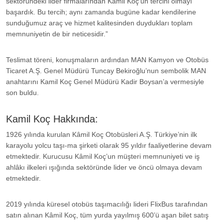
sektöründeki lider firmalarından Kamil Koç’un tercihi olmayı
başardık. Bu tercih; aynı zamanda bugüne kadar kendilerine
sunduğumuz araç ve hizmet kalitesinden duydukları toplam
memnuniyetin de bir neticesidir.”
Teslimat töreni, konuşmaların ardından MAN Kamyon ve Otobüs
Ticaret A.Ş. Genel Müdürü Tuncay Bekiroğlu’nun sembolik MAN
anahtarını Kamil Koç Genel Müdürü Kadir Boysan’a vermesiyle
son buldu.
Kamil Koç Hakkında:
1926 yılında kurulan Kâmil Koç Otobüsleri A.Ş. Türkiye’nin ilk
karayolu yolcu taşı-ma şirketi olarak 95 yıldır faaliyetlerine devam
etmektedir. Kurucusu Kâmil Koç’un müşteri memnuniyeti ve iş
ahlâkı ilkeleri ışığında sektöründe lider ve öncü olmaya devam
etmektedir.
2019 yılında küresel otobüs taşımacılığı lideri FlixBus tarafından
satın alınan Kâmil Koç, tüm yurda yayılmış 600’ü aşan bilet satış